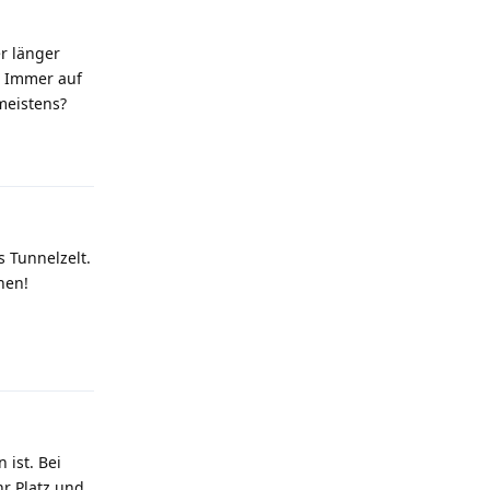
er länger
: Immer auf
meistens?
Antworten
s Tunnelzelt.
nen!
Antworten
 ist. Bei
r Platz und