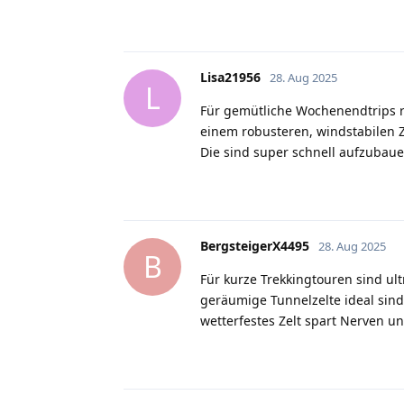
Lisa21956
28. Aug 2025
L
Für gemütliche Wochenendtrips re
einem robusteren, windstabilen Z
Die sind super schnell aufzubau
BergsteigerX4495
28. Aug 2025
B
Für kurze Trekkingtouren sind ul
geräumige Tunnelzelte ideal sin
wetterfestes Zelt spart Nerven u