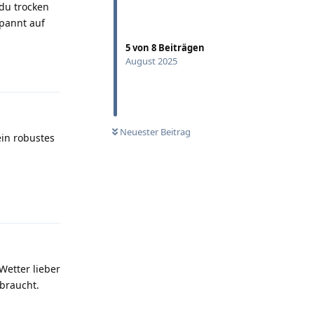
 du trocken
spannt auf
5
von
8
Beiträgen
August 2025
Antworten
Neuester Beitrag
ein robustes
Antworten
Wetter lieber
 braucht.