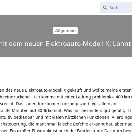
Allgemein
it dem neuen Elektroauto-Modell X: Lohnt 
en das neue Elektroauto-Modell X gekauft und wollte meine ersten
ich beeindruckend – ich komme mit einer Ladung problemlos 400 km 
sreicht. Das Laden funktioniert unkompliziert, vor allem an
ca. 30 Minuten auf 80 % kommt. Was mir besonders gut gefällt, ist
tuitiv bedienbar und mit vielen nützlichen Funktionen. Allerdings
achsteuerung, die manchmal falsche Befehle erkannt hat, aber na
esser. Ein großer Pluspunkt ist auch die Fahrleistung: Das Auto bes