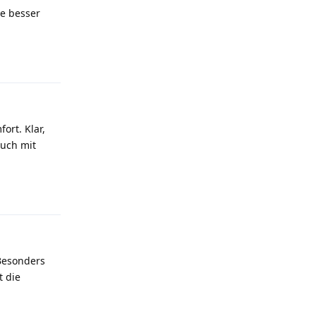
te besser
Antworten
ort. Klar,
euch mit
Antworten
 Besonders
t die