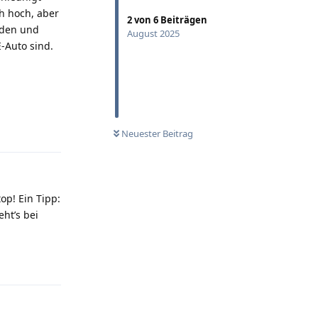
ch hoch, aber
2
von
6
Beiträgen
eden und
August 2025
-Auto sind.
Antworten
Neuester Beitrag
op! Ein Tipp:
eht’s bei
Antworten