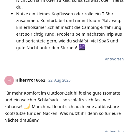
Nicht zu warm oder zu kalt, sonst schwitzt oder frierst
du.
Nutze ein kleines Kopfkissen oder rolle ein T-Shirt
zusammen: Komfortabel und nimmt kaum Platz weg.
Ein erholsamer Schlaf macht die Camping-Erfahrung
erst so richtig rund. Probier’s beim nächsten Trip aus
und berichtete gern, wie du schläfst! Viel Spaß und
gute Nacht unter den Sternen!
Antworten
HikerPro16662
H
22. Aug 2025
Für mehr Komfort im Outdoor-Zelt hilft eine gute Isomatte
und ein weicher Schlafsack – so schläft’s sich fast wie
zuhause!
Manchmal lohnt sich auch eine aufblasbare
Kopfstütze für den Nacken. Was nutzt ihr denn so für eure
Nächte draußen?
Antworten