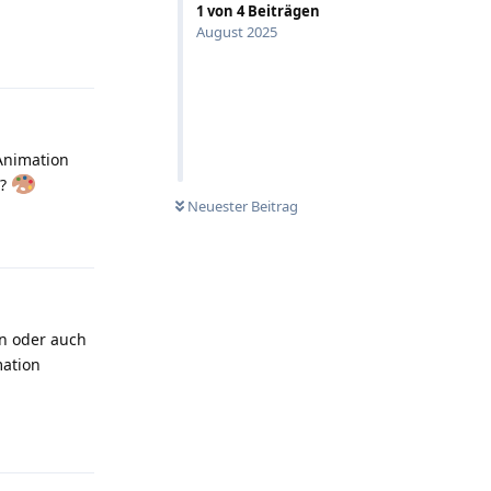
1
von
4
Beiträgen
August 2025
Antworten
Animation
t?
Neuester Beitrag
Antworten
n oder auch
mation
Antworten