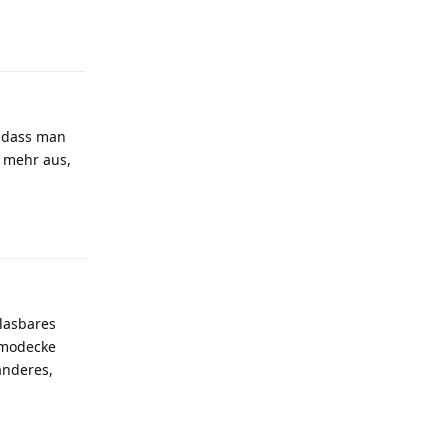
Antworten
, dass man
t mehr aus,
Antworten
blasbares
rmodecke
anderes,
Antworten