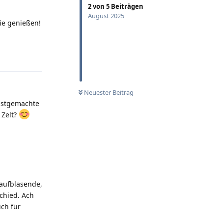
2
von
5
Beiträgen
August 2025
ie genießen!
Antworten
Neuester Beitrag
lbstgemachte
 Zelt?
Antworten
taufblasende,
chied. Ach
ich für