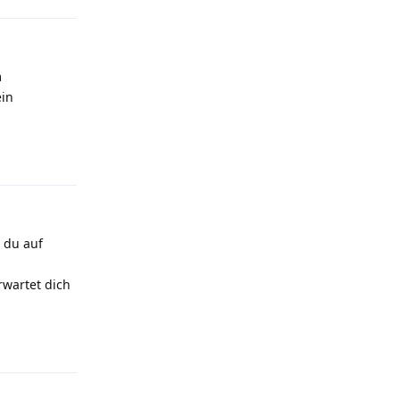
m
ein
Antworten
t du auf
rwartet dich
Antworten