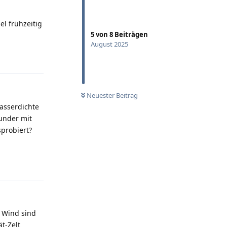
el frühzeitig
5
von
8
Beiträgen
August 2025
Antworten
Neuester Beitrag
wasserdichte
ounder mit
probiert?
Antworten
d Wind sind
t-Zelt