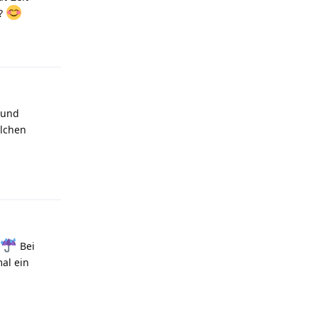
t?
Antworten
z und
elchen
Antworten
Bei
al ein
Antworten