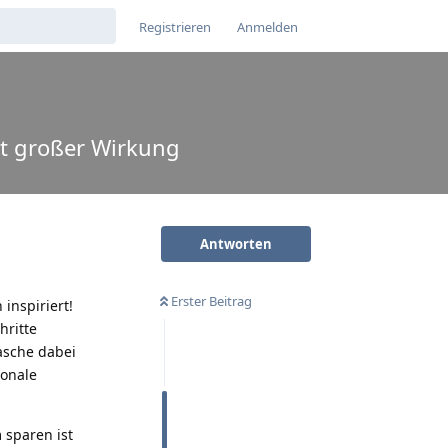
Registrieren
Anmelden
it großer Wirkung
Antworten
Erster Beitrag
inspiriert!
hritte
asche dabei
sonale
 sparen ist