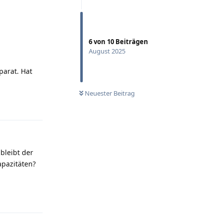
6
von
10
Beiträgen
August 2025
parat. Hat
Neuester Beitrag
Antworten
bleibt der
apazitäten?
Antworten