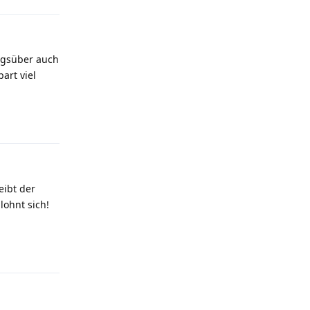
tagsüber auch
art viel
Antworten
eibt der
lohnt sich!
Antworten