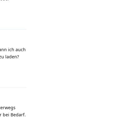
Antworten
ann ich auch
zu laden?
Antworten
nterwegs
 bei Bedarf.
Antworten