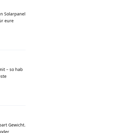
n Solarpanel
ür eure
Antworten
it – so hab
este
Antworten
part Gewicht.
 oder