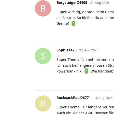
BergsteigerX4495
23. Aug 2025
B
Super wichtig, gerade beim Camp
als Backup. So bleibst du auch b
Geräte?
Sophie1475
23. Aug 2025
S
Super Thema! Ich nehme immer ei
ich auch bei längeren Touren Str
Powerbank nix!
Wie handhabt
RucksackPaul96771
23. Aug 2025
R
Super Thema! Für längere Touren 
Auch ein kleiner Akku-Booster fü