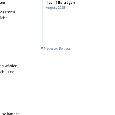
sein!
1
von
4
Beiträgen
August 2025
das Essen
küche
Antworten
Neuester Beitrag
en wählen,
ocht? Das
Antworten
– so kannst