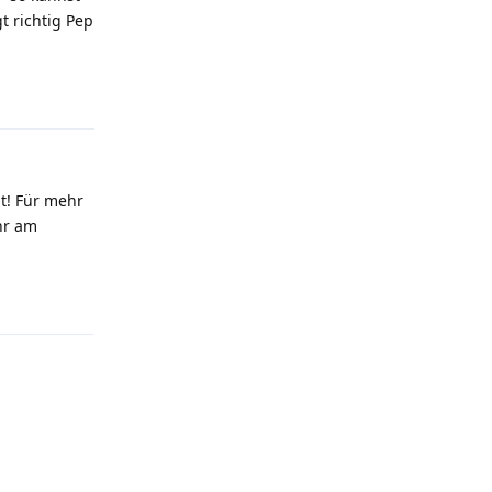
t richtig Pep
Antworten
t! Für mehr
hr am
Antworten