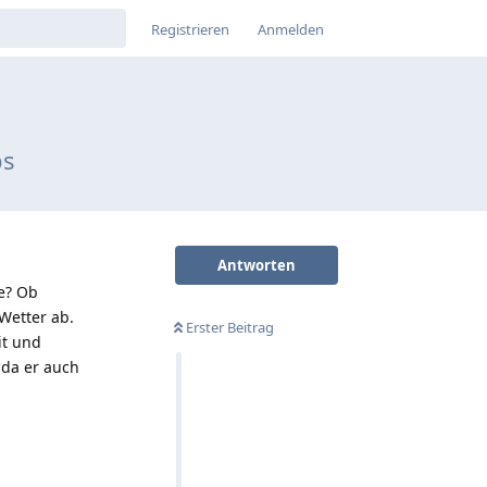
Registrieren
Anmelden
ps
Antworten
e? Ob
Wetter ab.
Erster Beitrag
it und
 da er auch