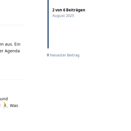
2
von
6
Beiträgen
Antworten
August 2025
n aus. Ein
ner Agenda
Neuester Beitrag
Antworten
 und
!
Was
Antworten