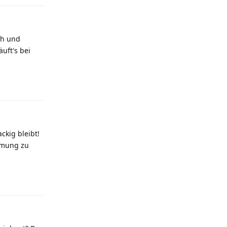
ch und
äuft's bei
Antworten
ckig bleibt!
mmung zu
Antworten