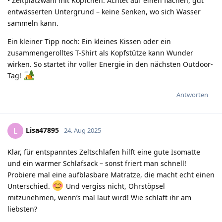
• Zeltplatzwahl mit Köpfchen: Achtet auf einen flachen, gut
entwässerten Untergrund – keine Senken, wo sich Wasser
sammeln kann.
Ein kleiner Tipp noch: Ein kleines Kissen oder ein
zusammengerolltes T-Shirt als Kopfstütze kann Wunder
wirken. So startet ihr voller Energie in den nächsten Outdoor-
Tag!
Antworten
Lisa47895
L
24. Aug 2025
Klar, für entspanntes Zeltschlafen hilft eine gute Isomatte
und ein warmer Schlafsack – sonst friert man schnell!
Probiere mal eine aufblasbare Matratze, die macht echt einen
Unterschied.
Und vergiss nicht, Ohrstöpsel
mitzunehmen, wenn’s mal laut wird! Wie schlaft ihr am
liebsten?