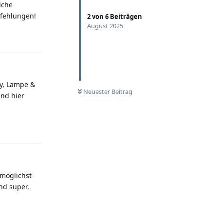
lche
pfehlungen!
2
von
6
Beiträgen
August 2025
Antworten
dy, Lampe &
Neuester Beitrag
and hier
Antworten
 möglichst
nd super,
Antworten