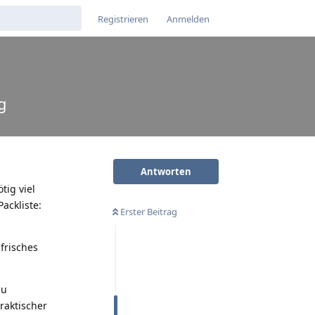
Registrieren
Anmelden
g
Antworten
tig viel
ackliste:
Erster Beitrag
frisches
du
raktischer