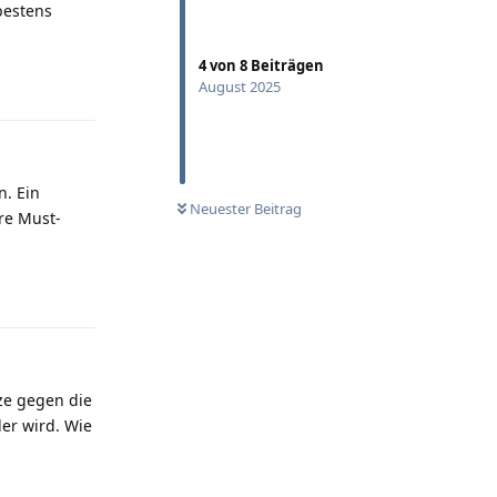
bestens
4
von
8
Beiträgen
Antworten
August 2025
. Ein
Neuester Beitrag
re Must-
Antworten
ze gegen die
ler wird. Wie
Antworten