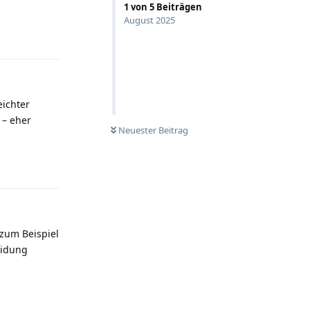
1
von
5
Beiträgen
August 2025
Antworten
eichter
 – eher
Neuester Beitrag
Antworten
 zum Beispiel
eidung
Antworten