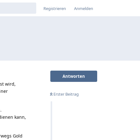
Registrieren
Anmelden
Antworten
st wird,
iner
Erster Beitrag
.
dienen kann,
rwegs Gold