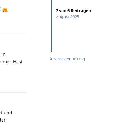
2
von
6
Beiträgen
August 2025
Antworten
Ein
Neuester Beitrag
emer. Hast
Antworten
rt und
der
Antworten