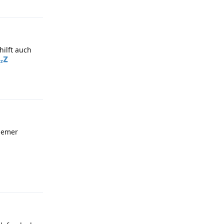
hilft auch
Antworten
quemer
Antworten