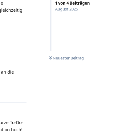
ne
1
von
4
Beiträgen
August 2025
leichzeitig
Antworten
Neuester Beitrag
 an die
Antworten
urze To-Do-
ation hoch!