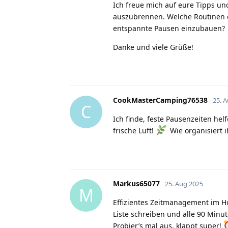
Ich freue mich auf eure Tipps un
auszubrennen. Welche Routinen od
entspannte Pausen einzubauen?
Danke und viele Grüße!
CookMasterCamping76538
25. 
C
Ich finde, feste Pausenzeiten hel
frische Luft!
Wie organisiert i
Markus65077
25. Aug 2025
M
Effizientes Zeitmanagement im Ho
Liste schreiben und alle 90 Minu
Probier’s mal aus, klappt super!