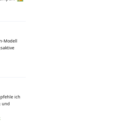
Antworten
en-Modell
saktive
Antworten
mpfehle ich
g und
Antworten