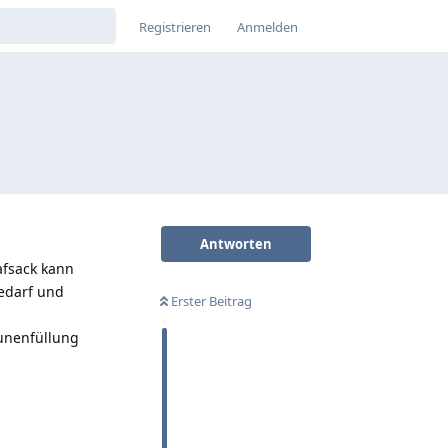
Registrieren
Anmelden
Antworten
afsack kann
edarf und
Erster Beitrag
aunenfüllung