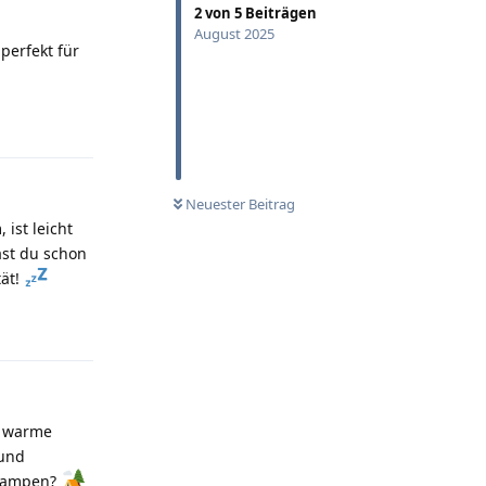
2
von
5
Beiträgen
August 2025
perfekt für
Antworten
Neuester Beitrag
ist leicht
ast du schon
tät!
Antworten
ür warme
 und
 Campen?