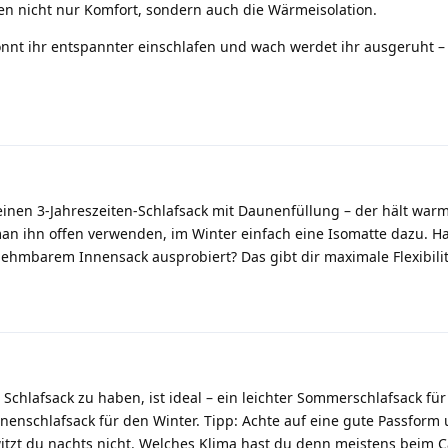
n nicht nur Komfort, sondern auch die Wärmeisolation.
nt ihr entspannter einschlafen und wach werdet ihr ausgeruht – 
einen 3-Jahreszeiten-Schlafsack mit Daunenfüllung – der hält warm, 
 ihn offen verwenden, im Winter einfach eine Isomatte dazu. H
ehmbarem Innensack ausprobiert? Das gibt dir maximale Flexibili
 Schlafsack zu haben, ist ideal – ein leichter Sommerschlafsack f
unenschlafsack für den Winter. Tipp: Achte auf eine gute Passform
witzt du nachts nicht. Welches Klima hast du denn meistens beim