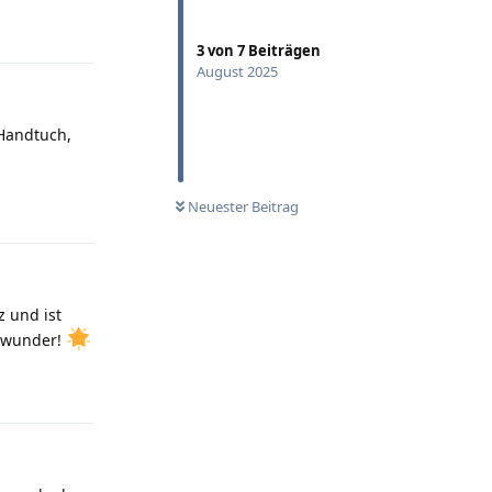
Antworten
3
von
7
Beiträgen
August 2025
 Handtuch,
Antworten
Neuester Beitrag
z und ist
tzwunder!
Antworten