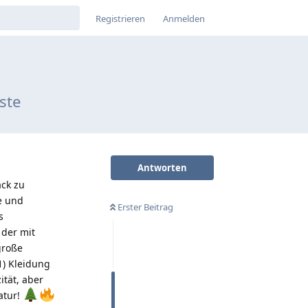
Registrieren
Anmelden
ste
Antworten
ack zu
e und
Erster Beitrag
s
 der mit
große
1) Kleidung
ität, aber
atur!