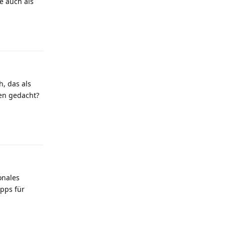
e auch als
Antworten
h, das als
ten gedacht?
Antworten
onales
ipps für
Antworten