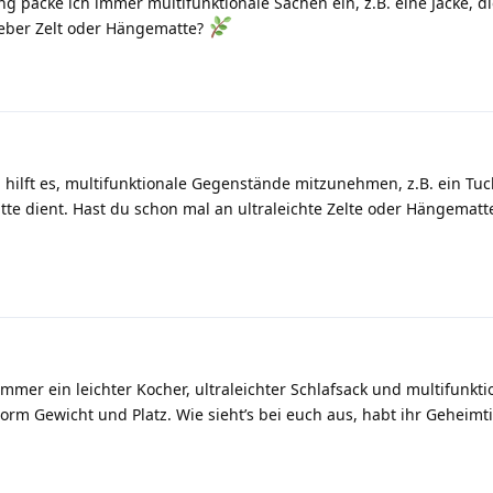
g packe ich immer multifunktionale Sachen ein, z.B. eine Jacke, di
ieber Zelt oder Hängematte?
 hilft es, multifunktionale Gegenstände mitzunehmen, z.B. ein Tuc
te dient. Hast du schon mal an ultraleichte Zelte oder Hängemat
mer ein leichter Kocher, ultraleichter Schlafsack und multifunkti
enorm Gewicht und Platz. Wie sieht’s bei euch aus, habt ihr Geheimt