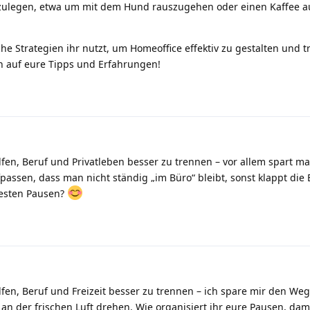
zulegen, etwa um mit dem Hund rauszugehen oder einen Kaffee 
he Strategien ihr nutzt, um Homeoffice effektiv zu gestalten und 
h auf eure Tipps und Erfahrungen!
lfen, Beruf und Privatleben besser zu trennen – vor allem spart m
assen, dass man nicht ständig „im Büro“ bleibt, sonst klappt die
festen Pausen?
lfen, Beruf und Freizeit besser zu trennen – ich spare mir den We
n der frischen Luft drehen. Wie organisiert ihr eure Pausen, dam