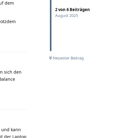
auf dem
2
von
6
Beiträgen
August 2025
trotzdem
Antworten
Neuester Beitrag
an sich den
 Balance
Antworten
g und kann
it der Laptop