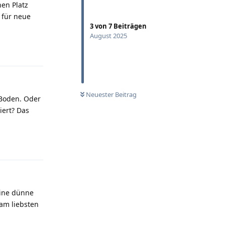
en Platz
 für neue
3
von
7
Beiträgen
August 2025
Antworten
Neuester Beitrag
 Boden. Oder
iert? Das
Antworten
Eine dünne
 am liebsten