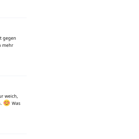
Antworten
ut gegen
ch mehr
Antworten
ur weich,
n.
Was
Antworten