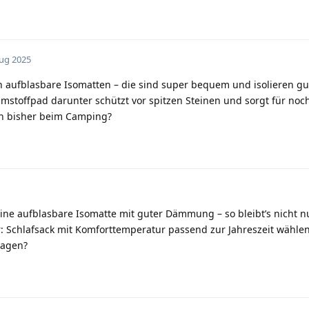
Aug 2025
en aufblasbare Isomatten – die sind super bequem und isolieren g
umstoffpad darunter schützt vor spitzen Steinen und sorgt für no
n bisher beim Camping?
 eine aufblasbare Isomatte mit guter Dämmung – so bleibt’s nicht n
 Schlafsack mit Komforttemperatur passend zur Jahreszeit wähle
lagen?