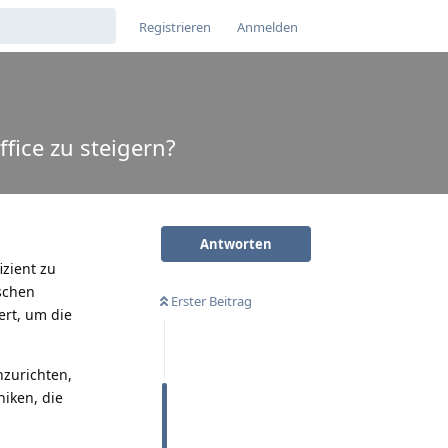
Registrieren
Anmelden
fice zu steigern?
Antworten
izient zu
schen
Erster Beitrag
ert, um die
nzurichten,
niken, die