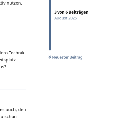
tiv nutzen,
3
von
6
Beiträgen
August 2025
Antworten
doro-Technik
Neuester Beitrag
itsplatz
us?
Antworten
es auch, den
 du schon
Antworten