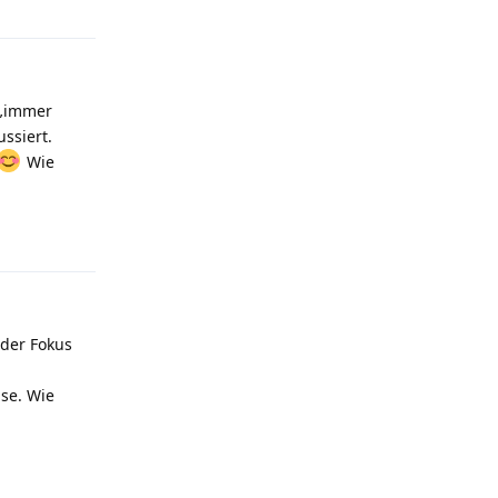
 „immer
ussiert.
Wie
Antworten
 der Fokus
use. Wie
Antworten